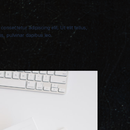
onsectetur adipiscing elit. Ut elit tellus,
s, pulvinar dapibus leo.