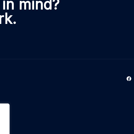
 in mind?
rk.