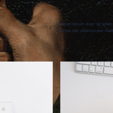
Lorem ipsum dolor sit amet, c
luctus nec ullamcorper matti